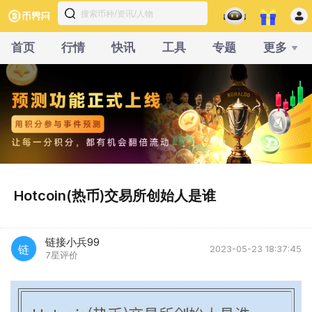
首页
行情
快讯
工具
专题
更多
Hotcoin(热币)交易所创始人是谁
链接小兵99
链
2023-05-23 18:37:45
7星评价